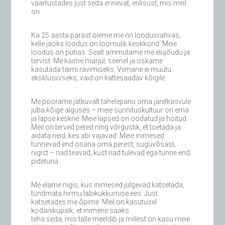
väärtustades just seda erinevat, erilisust, mis meil
on.
Ka 25 aasta pärast oleme me nn loodusrahvas,
kelle jaoks loodus on loomulik keskkond. Meie
loodus on puhas. Sealt ammutame me elujõudu ja
tervist. Me käime marjul, seenel ja oskame
kasutada taimi ravimiseks. Viimane ei muutu
eksklusiivseks, vaid on kättesaadav kõigile.
Me pöörame jätkuvalt tähelepanu oma järelkasvule
juba kõige alguses – meie sünnituskultuur on ema
ja lapse keskne. Meie lapsed on oodatud ja hoitud.
Meil on terved pered ning võrgustik, et toetada ja
aidata neid, kes abi vajavad. Meie inimesed
tunnevad end osana oma perest, suguvõsast,
riigist – nad teavad, kust nad tulevad ega tunne end
pidetuna.
Me elame riigis, kus inimesed julgevad katsetada,
tundmata hirmu läbikukkumise ees. Just
katsetades me õpime. Meil on kasutusel
kodanikupalk, et inimene saaks
teha seda, mis talle meeldib ja millest on kasu meie