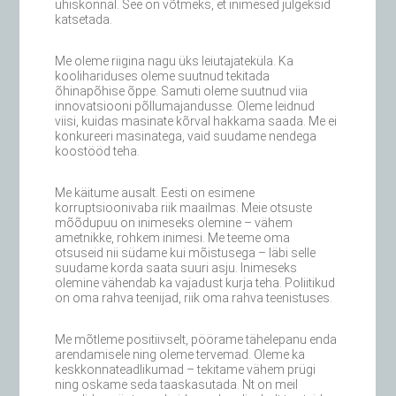
ühiskonnal. See on võtmeks, et inimesed julgeksid
katsetada.
Me oleme riigina nagu üks leiutajateküla. Ka
koolihariduses oleme suutnud tekitada
õhinapõhise õppe. Samuti oleme suutnud viia
innovatsiooni põllumajandusse. Oleme leidnud
viisi, kuidas masinate kõrval hakkama saada. Me ei
konkureeri masinatega, vaid suudame nendega
koostööd teha.
Me käitume ausalt. Eesti on esimene
korruptsioonivaba riik maailmas. Meie otsuste
mõõdupuu on inimeseks olemine – vähem
ametnikke, rohkem inimesi. Me teeme oma
otsuseid nii südame kui mõistusega – läbi selle
suudame korda saata suuri asju. Inimeseks
olemine vähendab ka vajadust kurja teha. Poliitikud
on oma rahva teenijad, riik oma rahva teenistuses.
Me mõtleme positiivselt, pöörame tähelepanu enda
arendamisele ning oleme tervemad. Oleme ka
keskkonnateadlikumad – tekitame vähem prügi
ning oskame seda taaskasutada. Nt on meil