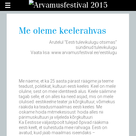
Asute arhiveeritud lehel.
Mine värske Arvamusfestivali lehele
.
Me oleme keelerahvas
Arutelul “Eesti tulevikulugu otsimas”
sündinud tulevikulugu
Vaata lisa: www.arvamusfestival.ee/eestilugu
Me näeme, et ka 25 aasta pärast räägime ja teeme
teadust, poliitikat, kultuuri eesti keeles. Keel on meile
oluline, sest on meie identiteedi alus. Keele säilimine
tagab selle, et on alles ka need asjad, mis on meile
olulised: eestikeelne teater ja kõrgkultuur, võimekus
rääkida ka teadusmaailmas eesti keeles. Me
oskame hoida mitmekesisust: hoida alles nii
pärimuskultuuri ja viljeleda kõrgkultuuri.
Ka Eestisse väljastpoolt tulejad õpivad rääkima
eesti keelt, et suhestuda meie rahvaga. Eesti on
avatud, kuid jääb maailmas iseendaks –