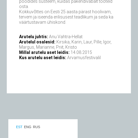
poodides süsteem, kuidas pakendivabalt tooteid
osta.
Kokkuvõttes on Eesti 25 aasta pärast hoolivam,
tervem ja iseenda erilisusest teadlikum ja seda ka
väärtustavam ühiskond.
Arutelu juhtis:
Anu Vahtra-Hellat
Arutelul osalesid:
Kirsika, Karin, Laur, Pille, Igor,
Margus, Marianne, Priit, Kristo
Millal arutelu aset leidis:
14.08.2015
Kus arutelu aset leidis:
Arvamusfestivalil
EST
ENG
RUS